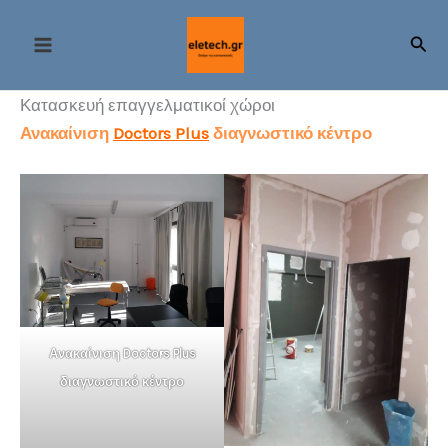
Μετάβαση
στο
Αναζ
περιεχόμενο
Κατασκευή επαγγελματικοί χώροι
Ανακαίνιση
Doctors Plus
διαγνωστικό κέντρο
Ανακαίνιση Doctors Plus
διαγνωστικό κέντρο