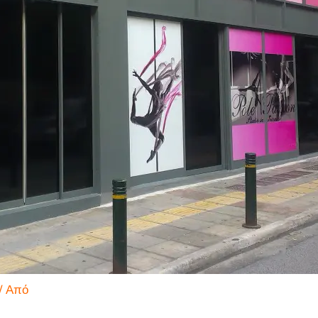
/ Από