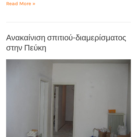
Ανακαινίζοντας
Read More »
ένα
διαμέρισμα
στο
Ανακαίνιση σπιτιού-διαμερίσματος
Μαρούσι
στην Πεύκη