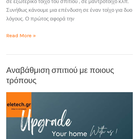
σε εξωτερικό τοίχο του σπιτιού , σε μαντρότοιχο κλπ.
Συνήθως κάνουμε μια επένδυση σε έναν τοίχο για δυο
λόγους. Ο πρώτος αφορά την
Επένδυση
Read More »
τοίχου
τι
επιλογές
Αναβάθμιση σπιτιού με ποιους
έχουμε
τρόπους