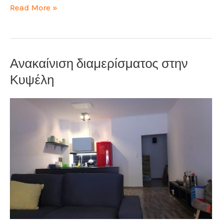
Επισκευή
Read More »
σπιτιού
με
προβλήματα
Ανακαίνιση διαμερίσματος στην
υγρασίας
Κυψέλη