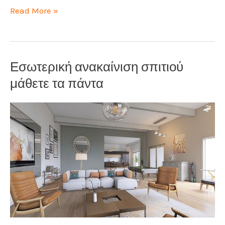
Λάθη
Read More »
στην
ανακαίνιση
σπιτιού
Εσωτερική ανακαίνιση σπιτιού
μάθετε τα πάντα