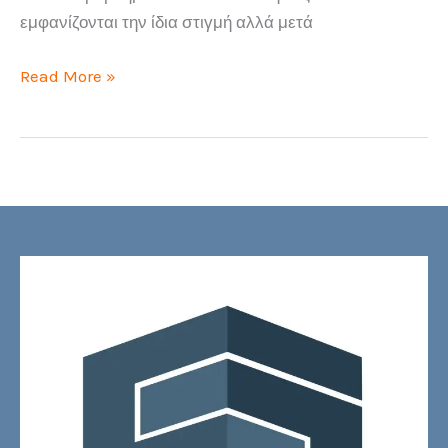
εμφανίζονται την ίδια στιγμή αλλά μετά
Τοποθέτηση
Read More »
πλακιδίων
προβλήματα
και
λύσεις