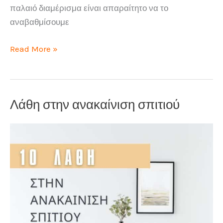
παλαιό διαμέρισμα είναι απαραίτητο να το
αναβαθμίσουμε
Αναβάθμιση
Read More »
σπιτιού
με
ποιους
Λάθη στην ανακαίνιση σπιτιού
τρόπους