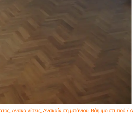
ατος
,
Ανακαινίσεις
,
Ανακαίνιση μπάνιου
,
Βάψιμο σπιτιού
/ 