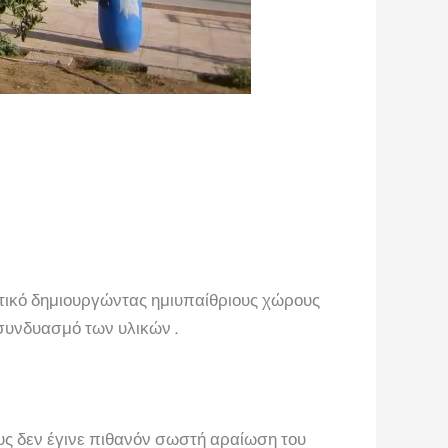
ρετικό δημιουργώντας ημιυπαίθριους χώρους
 συνδυασμό των υλικών .
υς δεν έγινε πιθανόν σωστή αραίωση του