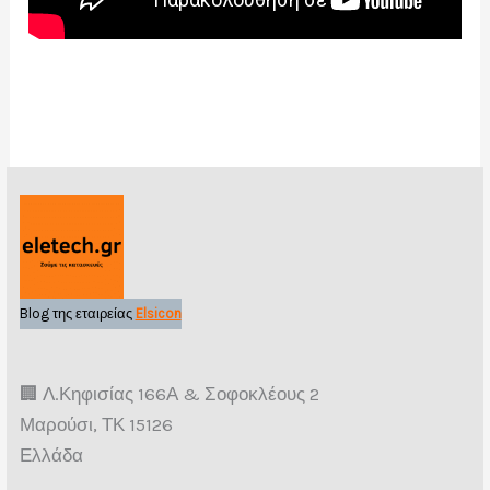
Blog της εταιρείας
Elsicon
🏢 Λ.Κηφισίας 166Α & Σοφοκλέους 2
Μαρούσι, ΤΚ 15126
Ελλάδα