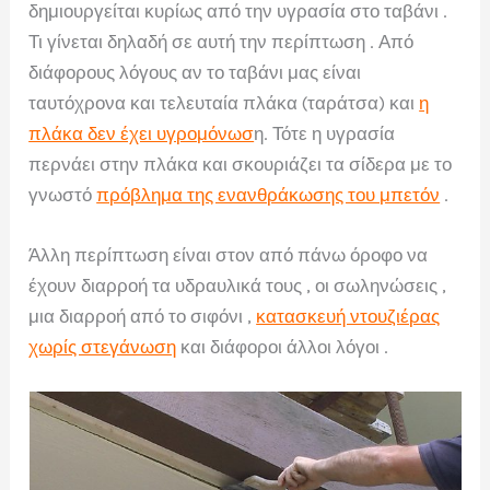
δημιουργείται κυρίως από την υγρασία στο ταβάνι .
Τι γίνεται δηλαδή σε αυτή την περίπτωση . Από
διάφορους λόγους αν το ταβάνι μας είναι
ταυτόχρονα και τελευταία πλάκα (ταράτσα) και
η
πλάκα δεν έχει υγρομόνωσ
η. Τότε η υγρασία
περνάει στην πλάκα και σκουριάζει τα σίδερα με το
γνωστό
πρόβλημα της ενανθράκωσης του μπετόν
.
Άλλη περίπτωση είναι στον από πάνω όροφο να
έχουν διαρροή τα υδραυλικά τους , οι σωληνώσεις ,
μια διαρροή από το σιφόνι ,
κατασκευή ντουζιέρας
χωρίς στεγάνωση
και διάφοροι άλλοι λόγοι .